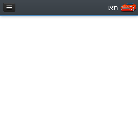
תאו
עמוד הבית
מבחן
مركبة خاصة (B)
دراجة نارية (A)
تراكتور (1)
مركبة شحن خفيف (C1)
مركبة شحن ثقيل (C)
مركبة عمومية (D)
מאגר שאלות
مركبة خاصة (B)
دراجة نارية (A)
تراكتور (1)
مركبة شحن خفيف (C1)