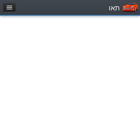
תאו
עמוד הבית
מבחן
مركبة خاصة (B)
دراجة نارية (A)
تراكتور (1)
مركبة شحن خفيف (C1)
مركبة شحن ثقيل (C)
مركبة عمومية (D)
מאגר שאלות
مركبة خاصة (B)
دراجة نارية (A)
تراكتور (1)
مركبة شحن خفيف (C1)