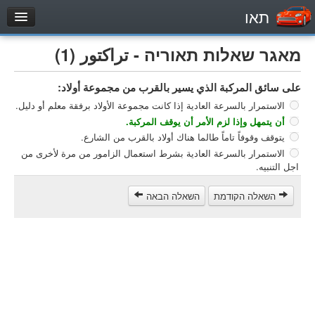
תאו
עמוד הבית
מאגר שאלות תאוריה - تراكتور (1)
מבחן
على سائق المركبة الذي يسير بالقرب من مجموعة أولاد:
مركبة خاصة (B)
الاستمرار بالسرعة العادية إذا كانت مجموعة الأولاد برفقة معلم أو دليل.
دراجة نارية (A)
أن يتمهل وإذا لزم الأمر أن يوقف المركبة.
تراكتور (1)
يتوقف وقوفاً تاماً طالما هناك أولاد بالقرب من الشارع.
الاستمرار بالسرعة العادية بشرط استعمال الزامور من مرة لأخرى من
مركبة شحن خفيف (C1)
اجل التنبيه.
مركبة شحن ثقيل (C)
השאלה הקודמת
השאלה הבאה
مركبة عمومية (D)
מאגר שאלות
مركبة خاصة (B)
دراجة نارية (A)
تراكتور (1)
مركبة شحن خفيف (C1)