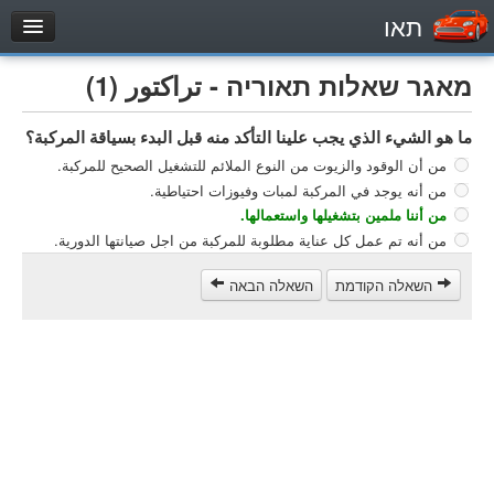
תאו
עמוד הבית
מאגר שאלות תאוריה - تراكتور (1)
מבחן
ما هو الشيء الذي يجب علينا التأكد منه قبل البدء بسياقة المركبة؟
مركبة خاصة (B)
من أن الوقود والزيوت من النوع الملائم للتشغيل الصحيح للمركبة.
دراجة نارية (A)
من أنه يوجد في المركبة لمبات وفيوزات احتياطية.
تراكتور (1)
من أننا ملمين بتشغيلها واستعمالها.
من أنه تم عمل كل عناية مطلوبة للمركبة من اجل صيانتها الدورية.
مركبة شحن خفيف (C1)
مركبة شحن ثقيل (C)
השאלה הקודמת
השאלה הבאה
مركبة عمومية (D)
מאגר שאלות
مركبة خاصة (B)
دراجة نارية (A)
تراكتور (1)
مركبة شحن خفيف (C1)