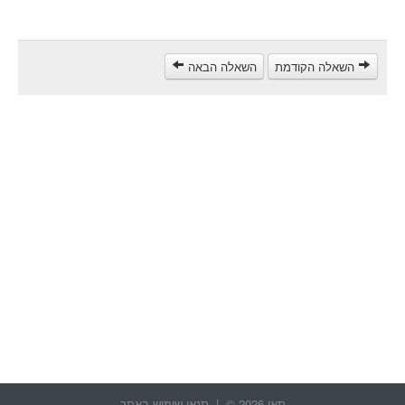
مركبة شحن ثقيل (C)
مركبة عمومية (D)
השאלה הקודמת
השאלה הבאה
קורס תאוריה
ספר תאוריה
צור קשר
תאו 2026 © |
תנאי שימוש באתר