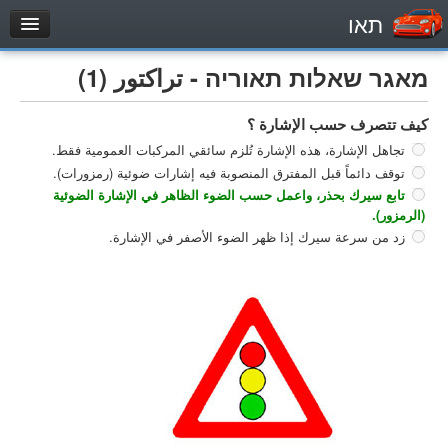
תאו
עמוד הבית
מאגר שאלות תאוריה - تراكتور (1)
מבחן
كيف تتصرف حسب الإشارة ؟
مركبة خاصة (B)
تجاهل الإشارة، هذه الإشارة تُلزم سائقي المركبات العمومية فقط.
دراجة نارية (A)
توقف دائماً قبل المفترق المنصوبة فيه إشارات ضوئية (رمزورات).
تراكتور (1)
تابع سيرك بحذر، واعمل حسب الضوء الظاهر في الإشارة الضوئية
(الرمزور).
مركبة شحن خفيف (C1)
زد من سرعة سيرك إذا ظهر الضوء الأصفر في الإشارة.
مركبة شحن ثقيل (C)
مركبة عمومية (D)
מאגר שאלות
مركبة خاصة (B)
دراجة نارية (A)
تراكتور (1)
مركبة شحن خفيف (C1)