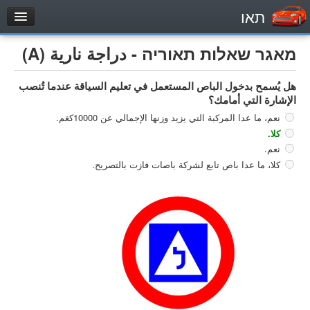
תאו
עמוד הבית
מאגר שאלות תאוריה - دراجة نارية (A)
מבחן
هل يُسمح بدخول الباص المستعمل في تعليم السياقة عندما تُنصب
مركبة خاصة (B)
الإشارة التي أمامك؟
دراجة نارية (A)
نعم، ما عدا المركبة التي يزيد وزنها الإجمالي عن 10000كغم.
تراكتور (1)
كلا.
نعم.
مركبة شحن خفيف (C1)
كلا، ما عدا باص تابع لشركة باصات فازت بالتصريح.
مركبة شحن ثقيل (C)
مركبة عمومية (D)
מאגר שאלות
مركبة خاصة (B)
دراجة نارية (A)
تراكتور (1)
مركبة شحن خفيف (C1)