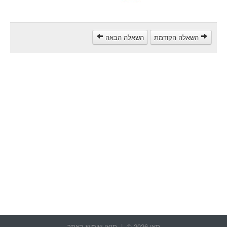
مركبة شحن ثقيل (C)
مركبة عمومية (D)
השאלה הקודמת
השאלה הבאה
קורס תאוריה
ספר תאוריה
צור קשר
תאו 2026 © |
תנאי שימוש באתר