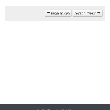
مركبة شحن ثقيل (C)
השאלה הקודמת
השאלה הבאה
مركبة عمومية (D)
קורס תאוריה
ספר תאוריה
צור קשר
תאו 2026 © |
תנאי שימוש באתר