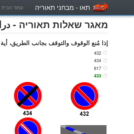
תאו
- מבחני תאוריה
עמוד הבית
מאגר שאלות תאוריה - دراجة 
إذا مُنع الوقوف والتوقف بجانب الطريق، أية
432
434
817
433