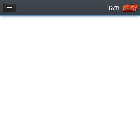
תאו
עמוד הבית
מבחן
مركبة خاصة (B)
دراجة نارية (A)
تراكتور (1)
مركبة شحن خفيف (C1)
مركبة شحن ثقيل (C)
مركبة عمومية (D)
מאגר שאלות
مركبة خاصة (B)
دراجة نارية (A)
تراكتور (1)
مركبة شحن خفيف (C1)