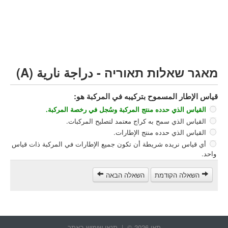
مركبة شحن ثقيل (C)
مركبة عمومية (D)
קורס תאוריה
ספר תאוריה
מאגר שאלות תאוריה - دراجة نارية (A)
צור קשר
قياس الإطار المسموح بتركيبه في المركبة هو:
القياس الذي حدده منتج المركبة وسُجل في رخصة المركبة.
القياس الذي سمح به كراج معتمد لتصليح المركبات.
القياس الذي حدده منتج الإطارات.
أي قياس نريده شريطة أن تكون جميع الإطارات في المركبة ذات قياس
واحد.
השאלה הקודמת
השאלה הבאה
תאו 2026 © |
תנאי שימוש באתר