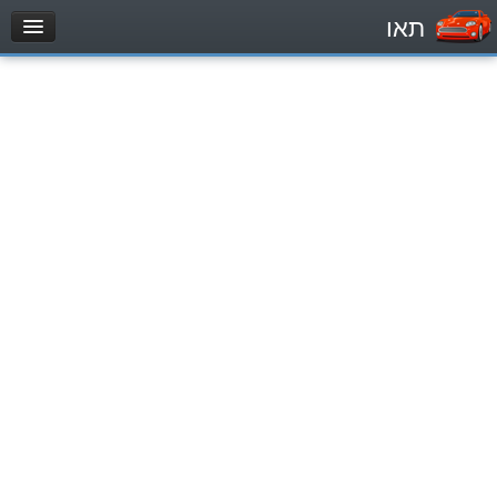
תאו
עמוד הבית
מבחן
مركبة خاصة (B)
دراجة نارية (A)
تراكتور (1)
مركبة شحن خفيف (C1)
مركبة شحن ثقيل (C)
مركبة عمومية (D)
מאגר שאלות
مركبة خاصة (B)
دراجة نارية (A)
تراكتور (1)
مركبة شحن خفيف (C1)