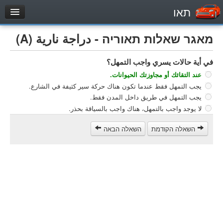
תאו
עמוד הבית
מאגר שאלות תאוריה - دراجة نارية (A)
מבחן
في أية حالات يسري واجب التمهل؟
مركبة خاصة (B)
عند التقائك أو مجاوزتك الحيوانات.
دراجة نارية (A)
يجب التمهل فقط عندما تكون هناك حركة سير كثيفة في الشارع.
تراكتور (1)
يجب التمهل في طريق داخل المدن فقط.
لا يوجد واجب بالتمهل، هناك واجب بالسياقة بحذر.
مركبة شحن خفيف (C1)
مركبة شحن ثقيل (C)
השאלה הקודמת
השאלה הבאה
مركبة عمومية (D)
מאגר שאלות
مركبة خاصة (B)
دراجة نارية (A)
تراكتور (1)
مركبة شحن خفيف (C1)