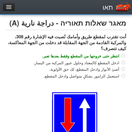
תאו
עמוד הבית
מאגר שאלות תאוריה - دراجة نارية (A)
מבחן
أنت تقترب لمقطع طريق وأمامك نُصبت فيه الإشارة رقم 308،
مركبة خاصة (B)
والمركبة القادمة من الجهة المقابلة قد دخلت من الجهة المعاكسة،
دراجة نارية (A)
كيف تتصرف؟
تراكتور (1)
انتظر حتى خروجها من المقطع وفقط بعدها تعبر.
ادخل المقطع كالمعتاد وحاول عبور المركبة من اليسار.
مركبة شحن خفيف (C1)
أضئ الأنوار وادخل المقطع، لك حق الأولوية.
مركبة شحن ثقيل (C)
استعمل الزامور بشكلٍ متواصل وادخل المقطع.
مركبة عمومية (D)
מאגר שאלות
مركبة خاصة (B)
دراجة نارية (A)
تراكتور (1)
مركبة شحن خفيف (C1)