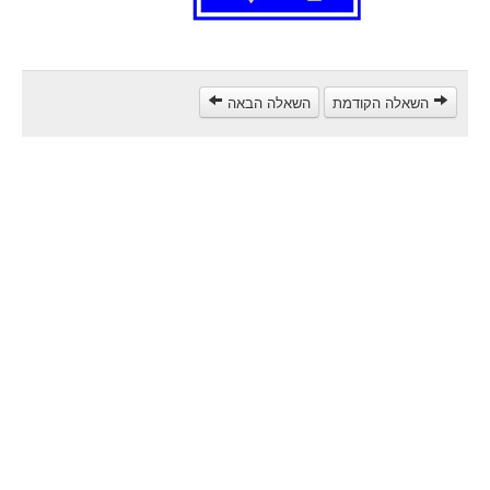
مركبة شحن ثقيل (C)
مركبة عمومية (D)
קורס תאוריה
השאלה הקודמת
השאלה הבאה
ספר תאוריה
צור קשר