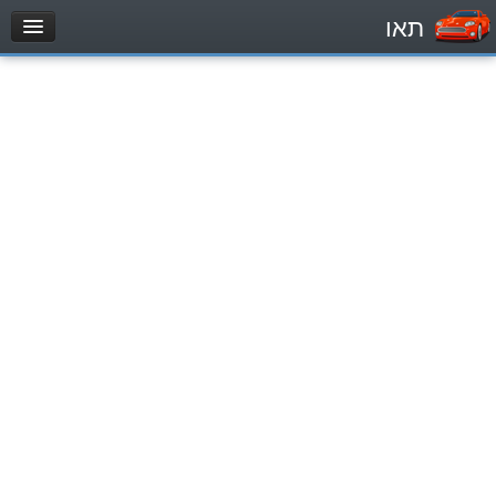
תאו
עמוד הבית
מבחן
مركبة خاصة (B)
دراجة نارية (A)
تراكتور (1)
مركبة شحن خفيف (C1)
مركبة شحن ثقيل (C)
مركبة عمومية (D)
מאגר שאלות
مركبة خاصة (B)
دراجة نارية (A)
تراكتور (1)
مركبة شحن خفيف (C1)