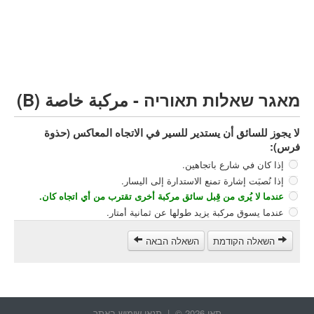
مركبة شحن ثقيل (C)
مركبة عمومية (D)
קורס תאוריה
ספר תאוריה
מאגר שאלות תאוריה - مركبة خاصة (B)
צור קשר
لا يجوز للسائق أن يستدير للسير في الاتجاه المعاكس (حذوة
فرس):
إذا كان في شارع باتجاهين.
إذا نُصبَت إشارة تمنع الاستدارة إلى اليسار.
عندما لا يُرى من قِبل سائق مركبة أخرى تقترب من أي اتجاه كان.
عندما يسوق مركبة يزيد طولها عن ثمانية أمتار.
השאלה הקודמת
השאלה הבאה
תאו 2026 © |
תנאי שימוש באתר