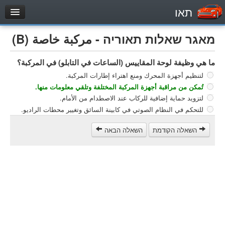
תאו
עמוד הבית
מאגר שאלות תאוריה - مركبة خاصة (B)
מבחן
ما هي وظيفة لوحة المقاييس (الساعات في التابلو) في المركبة؟
مركبة خاصة (B)
لتنظيم أجهزة المحرك ومنع اهتراء إطارات المركبة.
دراجة نارية (A)
تُمكن من مراقبة أجهزة المركبة المختلفة وتلقي معلومات منها.
تراكتور (1)
لتزويد حماية إضافية للركاب عند الاصطدام من الأمام.
للتحكم في النظام الصوتي في كابينة السائق وتغيير محطات الراديو.
مركبة شحن خفيف (C1)
مركبة شحن ثقيل (C)
השאלה הקודמת
השאלה הבאה
مركبة عمومية (D)
מאגר שאלות
مركبة خاصة (B)
دراجة نارية (A)
تراكتور (1)
مركبة شحن خفيف (C1)