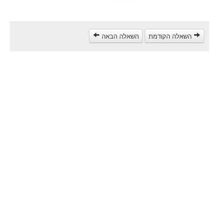
مركبة شحن ثقيل (C)
مركبة عمومية (D)
השאלה הקודמת
השאלה הבאה
קורס תאוריה
ספר תאוריה
צור קשר