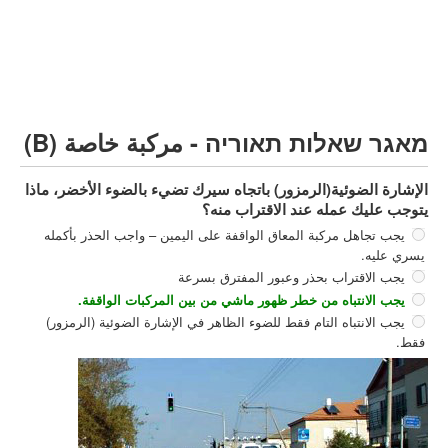
مركبة شحن ثقيل (C)
مركبة عمومية (D)
קורס תאוריה
ספר תאוריה
מאגר שאלות תאוריה - مركبة خاصة (B)
צור קשר
الإشارة الضوئية(الرمزور) باتجاه سيرك تضيء بالضوء الأخضر، ماذا
يتوجب عليك عمله عند الاقتراب منه؟
يجب تجاهل مركبة المعاق الواقفة على اليمين – واجب الحذر بأكمله
يسري عليه.
يجب الاقتراب بحذر وعبور المفترق بسرعة
يجب الانتباه من خطر ظهور ماشي من بين المركبات الواقفة.
يجب الانتباه التام فقط للضوء الظاهر في الإشارة الضوئية (الرمزور)
فقط.