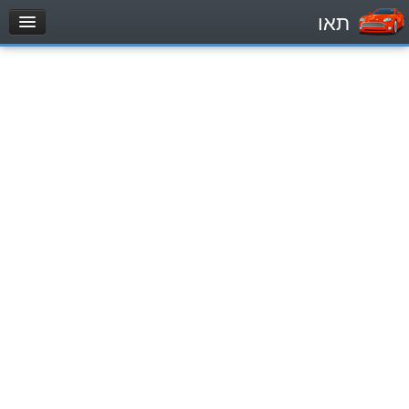
תאו
עמוד הבית
מבחן
مركبة خاصة (B)
دراجة نارية (A)
تراكتور (1)
مركبة شحن خفيف (C1)
مركبة شحن ثقيل (C)
مركبة عمومية (D)
מאגר שאלות
مركبة خاصة (B)
دراجة نارية (A)
تراكتور (1)
مركبة شحن خفيف (C1)