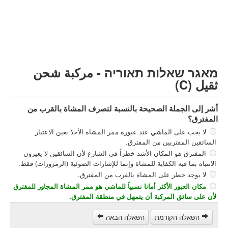
مركبة شحن ثقيل (C)
مركبة عمومية (D)
קורס תאוריה
ספר תאוריה
מאגר שאלות תאוריה - مركبة شحن
צור קשר
ثقيل (C)
أشر إلى الجملة الصحيحة بالنسبة لتصرف المشاة بالقرب من
المفترق؟
لا يجب على الماشي عند عبوره ممر المشاة الأخذ بعين الاعتبار
السائقين المقتربين من المفترق.
المفترق هو المكان الأشد خطراً في الشارع لأن السائقين لا يعيرون
الانتباه بما فيه الكفاية للمشاة وإنما للإشارات الضوئية (الرمزورات) فقط.
لا يوجد خطر على المشاة بالقرب من المفترق.
مكان العبور الأكثر أمانا نسبياً للماشي هو ممر المشاة المجاور للمفترق
لأن على سائق المركبة أن يتمهل في منطقة المفترق.
השאלה הקודמת
השאלה הבאה