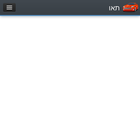
תאו
עמוד הבית
מבחן
مركبة خاصة (B)
دراجة نارية (A)
تراكتور (1)
مركبة شحن خفيف (C1)
مركبة شحن ثقيل (C)
مركبة عمومية (D)
מאגר שאלות
مركبة خاصة (B)
دراجة نارية (A)
تراكتور (1)
مركبة شحن خفيف (C1)