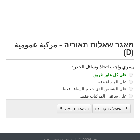
مركبة شحن ثقيل (C)
مركبة عمومية (D)
קורס תאוריה
ספר תאוריה
מאגר שאלות תאוריה - مركبة عمومية
צור קשר
(D)
يسري واجب اتخاذ وسائل الحذر:
على كل عابر طريق.
على المشاة فقط.
على الشخص الذي يتعلم السياقة فقط.
على سائقي المركبات فقط.
השאלה הקודמת
השאלה הבאה
תאו 2026 © |
תנאי שימוש באתר