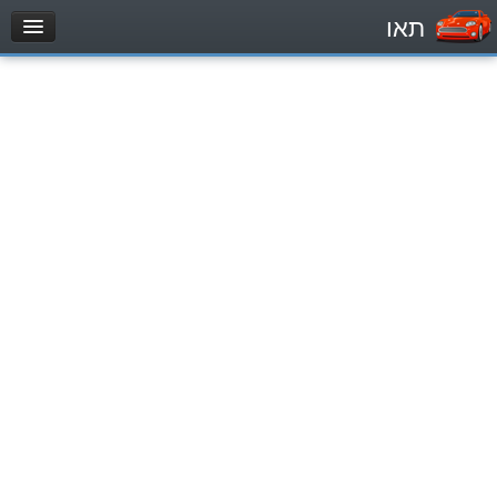
תאו
עמוד הבית
מבחן
مركبة خاصة (B)
دراجة نارية (A)
تراكتور (1)
مركبة شحن خفيف (C1)
مركبة شحن ثقيل (C)
مركبة عمومية (D)
מאגר שאלות
مركبة خاصة (B)
دراجة نارية (A)
تراكتور (1)
مركبة شحن خفيف (C1)