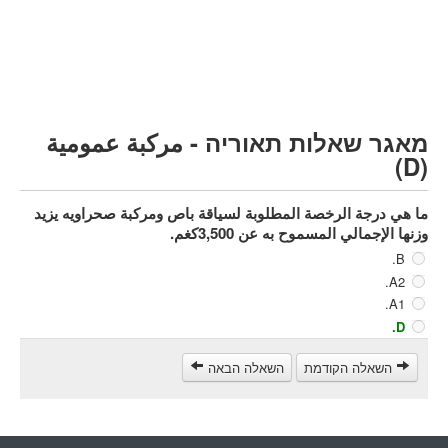
مركبة شحن ثقيل (C)
مركبة عمومية (D)
קורס תאוריה
ספר תאוריה
מאגר שאלות תאוריה - مركبة عمومية
צור קשר
(D)
ما هي درجة الرخصة المطلوبة لسياقة باص ومركبة صحراويه يزيد
وزنها الإجمالي المسموح به عن 3,500كغم.
B.
A2.
A1.
D.
השאלה הקודמת
השאלה הבאה