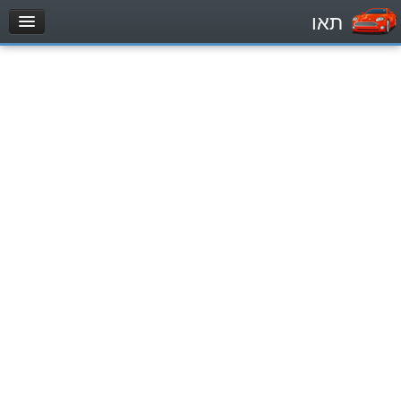
תאו
עמוד הבית
מבחן
مركبة خاصة (B)
دراجة نارية (A)
تراكتور (1)
مركبة شحن خفيف (C1)
مركبة شحن ثقيل (C)
مركبة عمومية (D)
מאגר שאלות
مركبة خاصة (B)
دراجة نارية (A)
تراكتور (1)
مركبة شحن خفيف (C1)