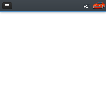
תאו
עמוד הבית
מבחן
مركبة خاصة (B)
دراجة نارية (A)
تراكتور (1)
مركبة شحن خفيف (C1)
مركبة شحن ثقيل (C)
مركبة عمومية (D)
מאגר שאלות
مركبة خاصة (B)
دراجة نارية (A)
تراكتور (1)
مركبة شحن خفيف (C1)