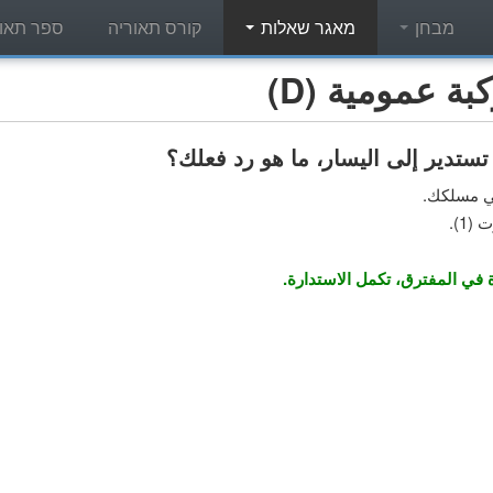
מבחן
מאגר שאלות
קורס תאוריה
ספר תאור
 عمومية (D)
في مسلكك.
1).