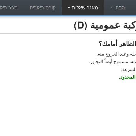
מבחן
מאגר שאלות
קורס תאוריה
ספר תאור
 عمومية (D)
لظاهر أمامك؟
له وعند الخروج منه.
، مسموح أيضاً التجاوز.
لسرعة.
المحدود.