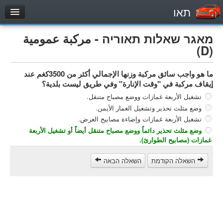
תאו
עמוד הבית
מאגר שאלות תאוריה - مركبة عمومية
מבחן
(D)
مركبة خاصة (B)
ما هو واجب سائق مركبة وزنها الإجمالي أكثر من 3500كغم عند
دراجة نارية (A)
إيقاف مركبة في "وقت الإنارة" وفي طريق ليست بلدية؟
تراكتور (1)
تشغيل الأربعة غمازات ووضع مصباح متنقل.
وضع مثلث تحذير وتشغيل الغماز الأيمن.
مركبة شحن خفيف (C1)
تشغيل الأربعة غمازات وإضاءة مصابيح العرض.
مركبة شحن ثقيل (C)
وضع مثلث تحذير دائماً ووضع مصباح متنقل أيضاً أو تشغيل الأربعة
غمازات (مصابيح الطوارئ).
مركبة عمومية (D)
מאגר שאלות
השאלה הקודמת
השאלה הבאה
مركبة خاصة (B)
دراجة نارية (A)
تراكتور (1)
مركبة شحن خفيف (C1)