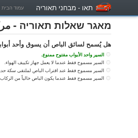
תאו
- מבחני תאוריה
עמוד הבית
מאגר שאלות תאוריה - مركبة
هل يُسمح لسائق الباص أن يسوق وأحد أبوابه
السير واحد الأبواب مفتوح ممنوع.
السير مسموح فقط عندما لا يعمل جهاز تكييف الهواء.
السير مسموح فقط عند اقتراب الباص لملتقى سكة حديد
السير مسموح فقط عندما يكون الباص خالياً من الركاب.